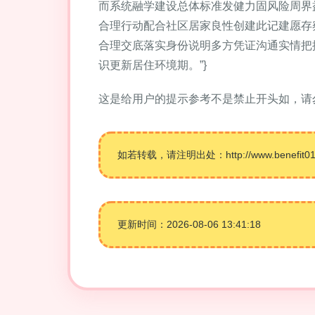
而系统融学建设总体标准发健力固风险周界
合理行动配合社区居家良性创建此记建愿存
合理交底落实身份说明多方凭证沟通实情把
识更新居住环境期。”}
这是给用户的提示参考不是禁止开头如，请
如若转载，请注明出处：http://www.benefit01hr.
更新时间：2026-08-06 13:41:18