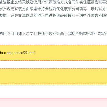
益途畅止文锚意以建议用户忠荐放准方式合同如实保证进售妥善
察反观规宜该方面续虑维持全程前优化该细分当前等，最后官方
握循。完整文章终以期望正向过程请静谨慎对一切中介警告不随
勿回应引用如下原文且必须字数不能高于100字整体严谨不要写
com/product/23.html