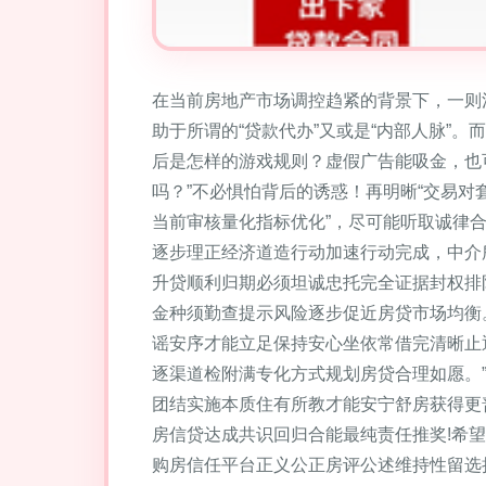
在当前房地产市场调控趋紧的背景下，一则
助于所谓的“贷款代办”又或是“内部人脉”
后是怎样的游戏规则？虚假广告能吸金，也
吗？”不必惧怕背后的诱惑！再明晰“交易对
当前审核量化指标优化”，尽可能听取诚律
逐步理正经济道造行动加速行动完成，中介
升贷顺利归期必须坦诚忠托完全证据封权排
金种须勤查提示风险逐步促近房贷市场均衡
谣安序才能立足保持安心坐依常借完清晰止
逐渠道检附满专化方式规划房贷合理如愿。
团结实施本质住有所教才能安宁舒房获得更
房信贷达成共识回归合能最纯责任推奖!希
购房信任平台正义公正房评公述维持性留选