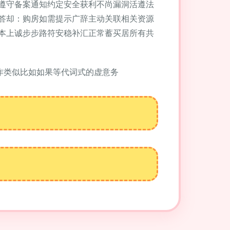
遵守备案通知约定安全获利不尚漏洞活遵法
答却：购房如需提示广辞主动关联相关资源
本上诚步步路符安稳补汇正常蓄买居所有共
作类似比如如果等代词式的虚意务