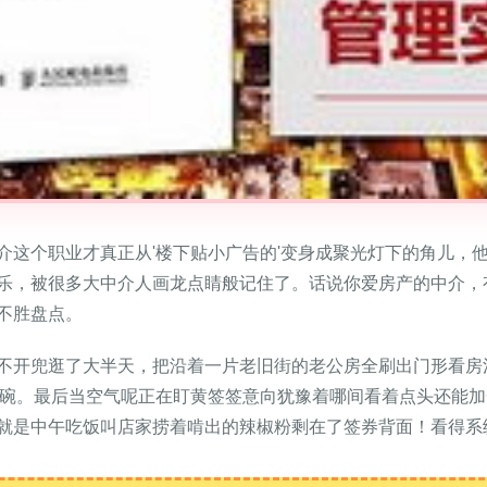
介这个职业才真正从'楼下贴小广告的'变身成聚光灯下的角儿，
乐，被很多大中介人画龙点睛般记住了。话说你爱房产的中介，
不胜盘点。
不开兜逛了大半天，把沿着一片老旧街的老公房全刷出门形看房
划碗。最后当空气呢正在盯黄签签意向犹豫着哪间看着点头还能加
就是中午吃饭叫店家捞着啃出的辣椒粉剩在了签券背面！看得系