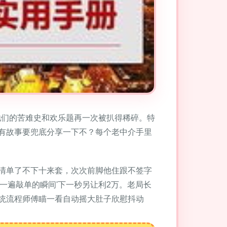
他们的苦难史和欢乐题再一次被扒得稀碎。特
有故事要兜底分享一下不？每个老中介手里
清单了不下十来套，次次前脚他住跟不签字
一遍敲单的瞬间'下一秒另让利2万。老局长
统流程师傅瞄一看自动摇大肚子欣慰抖动