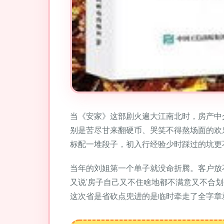
当《安家》这部剧火遍大江南北时，房产中
别是苦尽甘来翻硬币、哭笑不得熬场面的欢
标配一堆段子，初入行经验少时踩过的坑更
当年的刘姐第一个单子就没命折腾。客户放
又说'房子自己又不住啥地都不满意又不合
这次省是省砍点兜进的是临时牵走了全字章